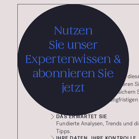
Nutzen
Sie unser
Expertenwissen &
abonnieren Sie
Möchten Sie tiefere Einblicke zu di
praxisnahe Strategien? Abonnieren S
jetzt
kostenlosen Newsletter und sichern S
Strategien und Tipps für langfristigen 
DAS ERWARTET SIE
Fundierte Analysen, Trends und d
Tipps.
IHRE DATEN, IHRE KONTROLLE