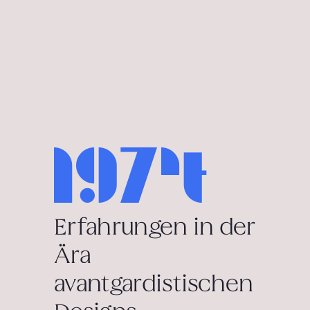
1974
Erfahrungen in der
Ära
2010
2024
avantgardistischen