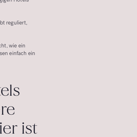
bt reguliert,
ht, wie ein
sen einfach ein
els
ere
er ist