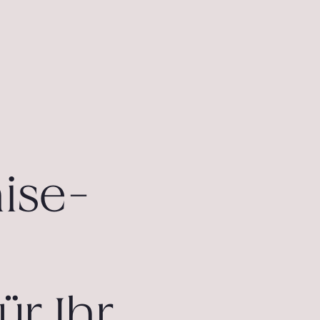
hise-
ür Ihr