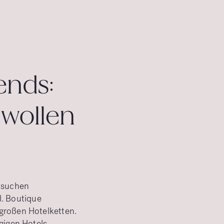
ends:
 wollen
e suchen
il. Boutique
großen Hotelketten.
ngigen Hotels