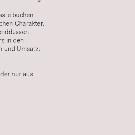
Gäste buchen
chen Charakter,
renddessen
s in den
n und Umsatz.
Oder nur aus