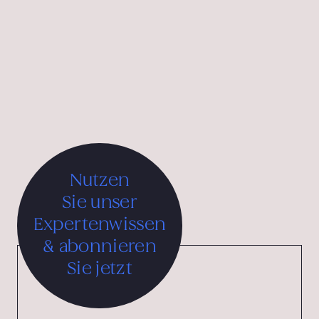
und Luxus-Markenerlebnisse für nachhaltiges
Wachstum. Unsere Arbeit wurde international
ausgezeichnet – unter anderem mit mehreren iF Design
Awards, dem Good Design Award des Chicago
Athenaeum sowie beim Tourist Austria & International
Advertising Grand Prix.
Nutzen
Sie unser
Expertenwissen
& abonnieren
Sie jetzt