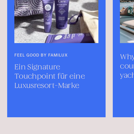
Why branding sets the
course in yachting—
yacht charters branding
ine
ke