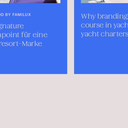
Why branding sets the
Mot
course in yachting—
Yac
yacht charters branding
25.–2