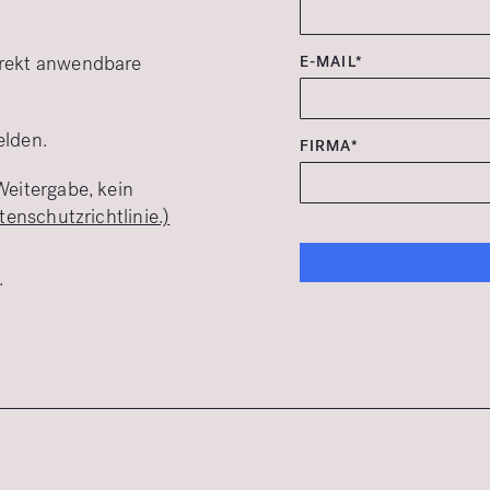
irekt anwendbare
E-MAIL*
elden.
FIRMA*
Weitergabe, kein
tenschutzrichtlinie.)
.