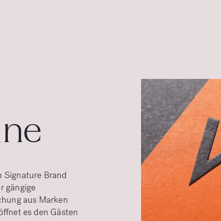
ine
n Signature Brand
r gängige
schung aus Marken
öffnet es den Gästen