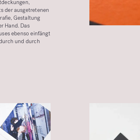
ntdeckungen,
ts der ausgetretenen
grafie, Gestaltung
er Hand. Das
auses ebenso einfängt
 durch und durch